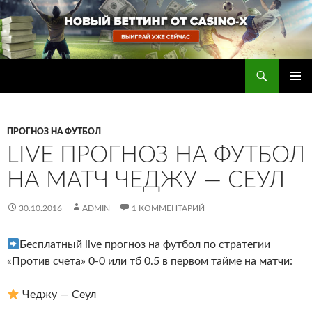
Перейти
к
содержимому
Поиск
Прогнозы на футбол — ставки на футбол
ОСНОВ
МЕНЮ
ПРОГНОЗ НА ФУТБОЛ
LIVE ПРОГНОЗ НА ФУТБОЛ
НА МАТЧ ЧЕДЖУ — СЕУЛ
30.10.2016
ADMIN
1 КОММЕНТАРИЙ
Бесплатный live прогноз на футбол по стратегии
«Против счета» 0-0 или тб 0.5 в первом тайме на матчи:
Чеджу — Сеул