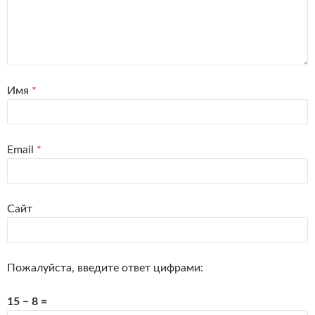
Имя
*
Email
*
Сайт
Пожалуйста, введите ответ цифрами:
15 − 8 =