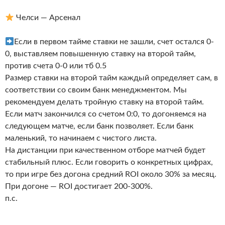
Челси — Арсенал
Если в первом тайме ставки не зашли, счет остался 0-
0, выставляем повышенную ставку на второй тайм,
против счета 0-0 или тб 0.5
Размер ставки на второй тайм каждый определяет сам, в
соответствии со своим банк менеджментом. Мы
рекомендуем делать тройную ставку на второй тайм.
Если матч закончился со счетом 0:0, то догоняемся на
следующем матче, если банк позволяет. Если банк
маленький, то начинаем с чистого листа.
На дистанции при качественном отборе матчей будет
стабильный плюс. Если говорить о конкретных цифрах,
то при игре без догона средний ROI около 30% за месяц.
При догоне — ROI достигает 200-300%.
п.с.