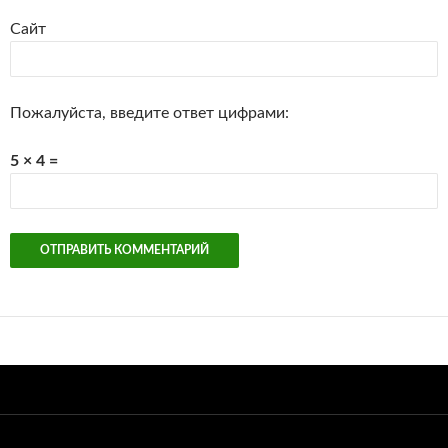
Сайт
Пожалуйста, введите ответ цифрами:
5 × 4 =