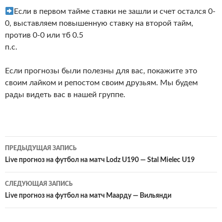
Если в первом тайме ставки не зашли и счет остался 0-
0, выставляем повышенную ставку на второй тайм,
против 0-0 или тб 0.5
п.с.
Если прогнозы были полезны для вас, покажите это
своим лайком и репостом своим друзьям. Мы будем
рады видеть вас в нашей группе.
Навигация
ПРЕДЫДУЩАЯ ЗАПИСЬ
по
Live прогноз на футбол на матч Lodz U190 — Stal Mielec U19
записям
СЛЕДУЮЩАЯ ЗАПИСЬ
Live прогноз на футбол на матч Маарду — Вильянди