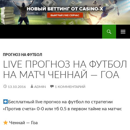
Перейти
к
содержимому
Поиск
Прогнозы на футбол — ставки на футбол
ОСНОВ
МЕНЮ
ПРОГНОЗ НА ФУТБОЛ
LIVE ПРОГНОЗ НА ФУТБОЛ
НА МАТЧ ЧЕННАЙ — ГОА
13.10.2016
ADMIN
1 КОММЕНТАРИЙ
Бесплатный live прогноз на футбол по стратегии
«Против счета» 0-0 или тб 0.5 в первом тайме на матчи:
Ченнай — Гоа