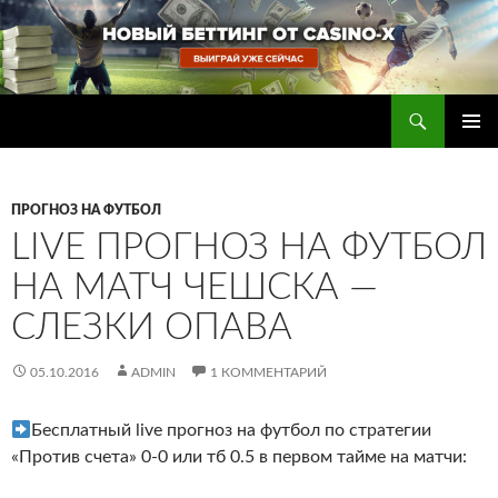
Перейти
к
содержимому
Поиск
Прогнозы на футбол — ставки на футбол
ОСНОВ
МЕНЮ
ПРОГНОЗ НА ФУТБОЛ
LIVE ПРОГНОЗ НА ФУТБОЛ
НА МАТЧ ЧЕШСКА —
СЛЕЗКИ ОПАВА
05.10.2016
ADMIN
1 КОММЕНТАРИЙ
Бесплатный live прогноз на футбол по стратегии
«Против счета» 0-0 или тб 0.5 в первом тайме на матчи: