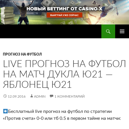
Перейти
к
содержимому
Поиск
Прогнозы на футбол — ставки на футбол
ОСНОВ
МЕНЮ
ПРОГНОЗ НА ФУТБОЛ
LIVE ПРОГНОЗ НА ФУТБОЛ
НА МАТЧ ДУКЛА Ю21 —
ЯБЛОНЕЦ Ю21
12.09.2016
ADMIN
1 КОММЕНТАРИЙ
Бесплатный live прогноз на футбол по стратегии
«Против счета» 0-0 или тб 0.5 в первом тайме на матчи: