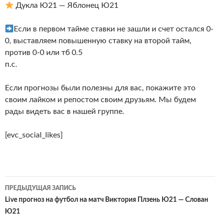
Дукла Ю21 — Яблонец Ю21
Если в первом тайме ставки не зашли и счет остался 0-
0, выставляем повышенную ставку на второй тайм,
против 0-0 или тб 0.5
п.с.
Если прогнозы были полезны для вас, покажите это
своим лайком и репостом своим друзьям. Мы будем
рады видеть вас в нашей группе.
[evc_social_likes]
Навигация
ПРЕДЫДУЩАЯ ЗАПИСЬ
по
Live прогноз на футбол на матч Виктория Плзень Ю21 — Слован
Ю21
записям