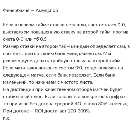
Фенербахче — Амедспор
Если в первом тайме ставки не зашли, счет остался 0-0,
выставляем повышенную ставку на второй тайм, против
счета 0-0 или тб 0.5
Размер ставки на второй тайм каждый определяет сам, в
соответствии со своим банк менеджментом. Мы
рекомендуем делать тройную ставку на второй тайм.
Если матч закончился со счетом 0:0, то догоняемся на
следующем матче, если банк позволяет. Если банк
маленький, то начинаем с чистого листа.
На дистанции при качественном отборе матчей будет
стабильный плюс. Если говорить о конкретных цифрах,
то при игре без догона средний ROI около 30% за месяц.
При догоне — ROI достигает 200-300%.
п.с.