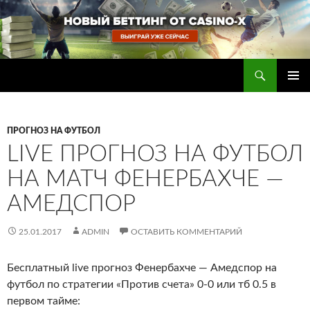
Перейти
к
содержимому
Поиск
Прогнозы на футбол — ставки на футбол
ОСНОВ
МЕНЮ
ПРОГНОЗ НА ФУТБОЛ
LIVE ПРОГНОЗ НА ФУТБОЛ
НА МАТЧ ФЕНЕРБАХЧЕ —
АМЕДСПОР
25.01.2017
ADMIN
ОСТАВИТЬ КОММЕНТАРИЙ
Бесплатный live прогноз Фенербахче — Амедспор на
футбол по стратегии «Против счета» 0-0 или тб 0.5 в
первом тайме
: