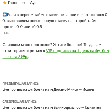
Ганновер — Ауэ
Если в первом тайме ставки не зашли и счет остался 0-
0, выставляем повышенную ставку на второй тайм,
против 0-0 или тб 0.5
п.с.
Слишком мало прогнозов? Хотите больше? Тогда вам
стоит присмотреться к
VIP подписка на 1 день на футбол
всего за 399р.
.
Навигация
ПРЕДЫДУЩАЯ ЗАПИСЬ
по
Live прогноз на футбол на матч Динамо Минск — Ислочь
записям
СЛЕДУЮЩАЯ ЗАПИСЬ
Live прогноз на футбол на матч Баликсерсиспор — Газиантеп