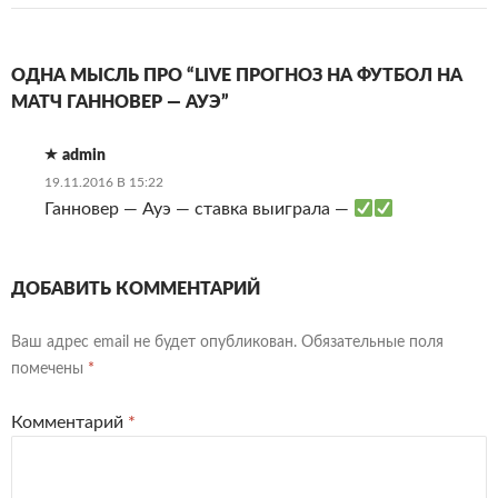
ОДНА МЫСЛЬ ПРО “LIVE ПРОГНОЗ НА ФУТБОЛ НА
МАТЧ ГАННОВЕР — АУЭ”
admin
19.11.2016 В 15:22
Ганновер — Ауэ — ставка выиграла —
ДОБАВИТЬ КОММЕНТАРИЙ
Ваш адрес email не будет опубликован.
Обязательные поля
помечены
*
Комментарий
*