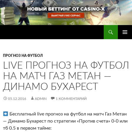
Перейти
к
содержимому
Поиск
Прогнозы на футбол — ставки на футбол
ОСНОВ
МЕНЮ
ПРОГНОЗ НА ФУТБОЛ
LIVE ПРОГНОЗ НА ФУТБОЛ
НА МАТЧ ГАЗ МЕТАН —
ДИНАМО БУХАРЕСТ
05.12.2016
ADMIN
1 КОММЕНТАРИЙ
Бесплатный live прогноз на футбол на матч Газ Метан
— Динамо Бухарест по стратегии «Против счета» 0-0 или
тб 0.5 в первом тайме: