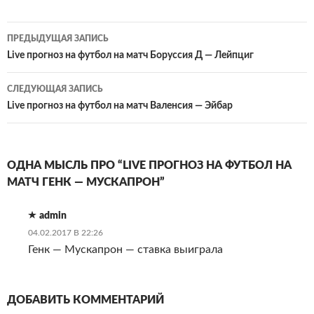
Навигация
ПРЕДЫДУЩАЯ ЗАПИСЬ
по
Live прогноз на футбол на матч Боруссия Д — Лейпциг
записям
СЛЕДУЮЩАЯ ЗАПИСЬ
Live прогноз на футбол на матч Валенсия — Эйбар
ОДНА МЫСЛЬ ПРО “LIVE ПРОГНОЗ НА ФУТБОЛ НА
МАТЧ ГЕНК — МУСКАПРОН”
admin
04.02.2017 В 22:26
Генк — Мускапрон — ставка выиграла
ДОБАВИТЬ КОММЕНТАРИЙ