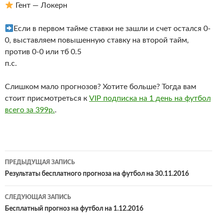
Гент — Локерн
Если в первом тайме ставки не зашли и счет остался 0-
0, выставляем повышенную ставку на второй тайм,
против 0-0 или тб 0.5
п.с.
Слишком мало прогнозов? Хотите больше? Тогда вам
стоит присмотреться к
VIP подписка на 1 день на футбол
всего за 399р.
.
Навигация
ПРЕДЫДУЩАЯ ЗАПИСЬ
по
Результаты бесплатного прогноза на футбол на 30.11.2016
записям
СЛЕДУЮЩАЯ ЗАПИСЬ
Бесплатный прогноз на футбол на 1.12.2016