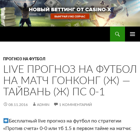
Перейти
к
содержимому
Поиск
Прогнозы на футбол — ставки на футбол
ОСНОВ
МЕНЮ
ПРОГНОЗ НА ФУТБОЛ
LIVE ПРОГНОЗ НА ФУТБОЛ
НА МАТЧ ГОНКОНГ (Ж) —
ТАЙВАНЬ (Ж) ПС 0-1
08.11.2016
ADMIN
1 КОММЕНТАРИЙ
Бесплатный live прогноз на футбол по стратегии
«Против счета» 0-0 или тб 1.5 в первом тайме на матчи: