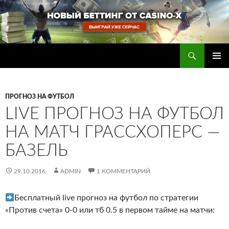
Перейти
к
содержимому
Поиск
Прогнозы на футбол — ставки на футбол
ОСНОВ
МЕНЮ
ПРОГНОЗ НА ФУТБОЛ
LIVE ПРОГНОЗ НА ФУТБОЛ
НА МАТЧ ГРАССХОПЕРС —
БАЗЕЛЬ
29.10.2016
ADMIN
1 КОММЕНТАРИЙ
Бесплатный live прогноз на футбол по стратегии
«Против счета» 0-0 или тб 0.5 в первом тайме на матчи: