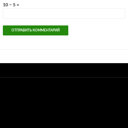
10 − 5 =