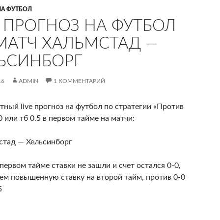
НА ФУТБОЛ
E ПРОГНОЗ НА ФУТБОЛ
МАТЧ ХАЛЬМСТАД —
ЬСИНБОРГ
16
ADMIN
1 КОММЕНТАРИЙ
тный live прогноз на футбол по стратегии «Против
0 или тб 0.5 в первом тайме на матчи:
стад — Хельсинборг
 первом тайме ставки не зашли и счет остался 0-0,
ем повышенную ставку на второй тайм, против 0-0
5