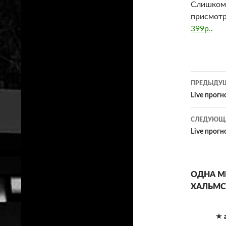
Слишком 
присмотр
399р.
.
Нави
ПРЕДЫДУЩ
по
Live прогн
запи
СЛЕДУЮЩА
Live прогн
ОДНА МЫ
ХАЛЬМС