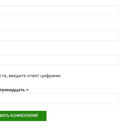
та, введите ответ цифрами:
 тринадцать =