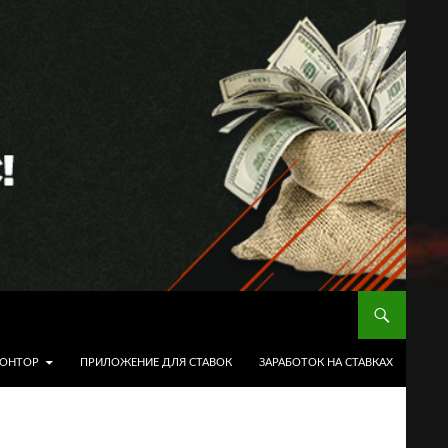
КОНТОР
ПРИЛОЖЕНИЕ ДЛЯ СТАВОК
ЗАРАБОТОК НА СТАВКАХ