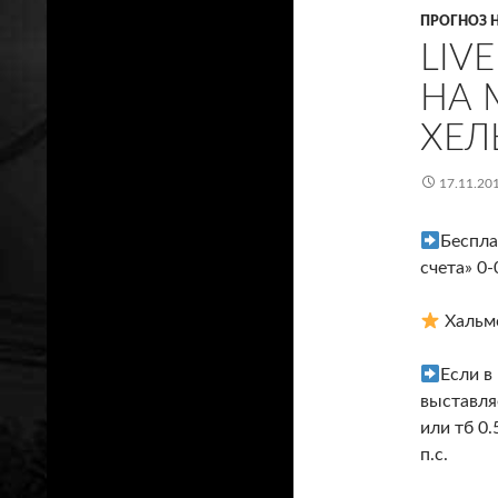
ПРОГНОЗ 
LIV
НА 
ХЕЛ
17.11.20
Беспла
счета» 0-
Хальм
Если в
выставля
или тб 0.
п.с.