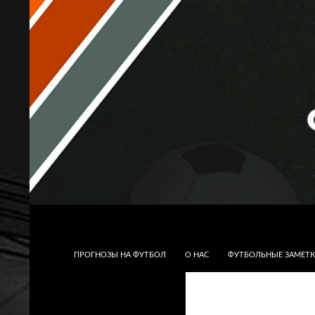
Перейти
к
содержимому
Поиск
Прогнозы на футбол — ставки на футбол
ПРОГНОЗЫ НА ФУТБОЛ
О НАС
ФУТБОЛЬНЫЕ ЗАМЕТ
Плюсовая стратегия на футбол.
Бесплатные прогнозы на футбол
на каждый день