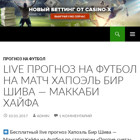
Перейти
к
содержимому
Поиск
Прогнозы на футбол — ставки на футбол
ОСНОВ
МЕНЮ
ПРОГНОЗ НА ФУТБОЛ
LIVE ПРОГНОЗ НА ФУТБОЛ
НА МАТЧ ХАПОЭЛЬ БИР
ШИВА — МАККАБИ
ХАЙФА
10.01.2017
ADMIN
1 КОММЕНТАРИЙ
Бесплатный live прогноз Хапоэль Бир Шива —
Маккаби Хайфа на футбол по стратегии «Против счета»