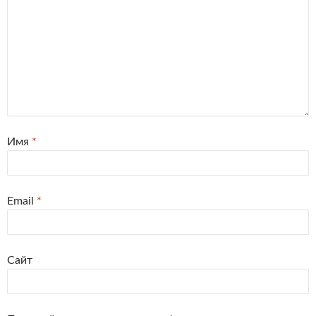
Имя
*
Email
*
Сайт