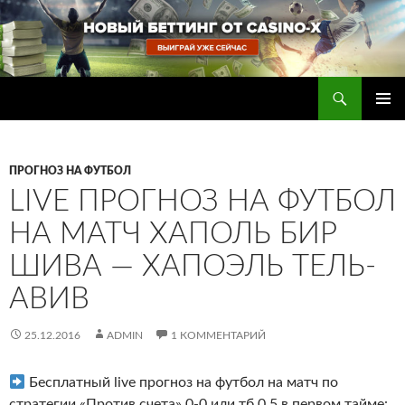
Перейти
к
содержимому
Поиск
Прогнозы на футбол — ставки на футбол
ОСНОВ
МЕНЮ
ПРОГНОЗ НА ФУТБОЛ
LIVE ПРОГНОЗ НА ФУТБОЛ
НА МАТЧ ХАПОЛЬ БИР
ШИВА — ХАПОЭЛЬ ТЕЛЬ-
АВИВ
25.12.2016
ADMIN
1 КОММЕНТАРИЙ
Бесплатный live прогноз на футбол на матч по
стратегии «Против счета» 0-0 или тб 0.5 в первом тайме: