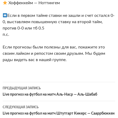
Хоффенхейм — Ноттингем
Если в первом тайме ставки не зашли и счет остался 0-
0, выставляем повышенную ставку на второй тайм,
против 0-0 или тб 0.5
п.с.
Если прогнозы были полезны для вас, покажите это
своим лайком и репостом своим друзьям. Мы будем
рады видеть вас в нашей группе.
Навигация
ПРЕДЫДУЩАЯ ЗАПИСЬ
по
Live прогноз на футбол на матч Аль-Наср — Аль-Шабаб
записям
СЛЕДУЮЩАЯ ЗАПИСЬ
Live прогноз на футбол на матч Штутгарт Кикерс — Сааррбюккен