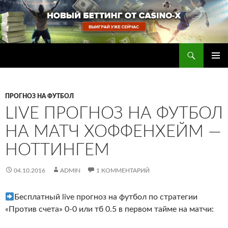
Перейти
к
содержимому
Поиск
Прогнозы на футбол — ставки на футбол
ОСНОВ
МЕНЮ
ПРОГНОЗ НА ФУТБОЛ
LIVE ПРОГНОЗ НА ФУТБОЛ
НА МАТЧ ХОФФЕНХЕЙМ —
НОТТИНГЕМ
04.10.2016
ADMIN
1 КОММЕНТАРИЙ
Бесплатный live прогноз на футбол по стратегии
«Против счета» 0-0 или тб 0.5 в первом тайме на матчи: