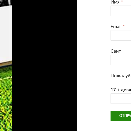
Имя
*
Email
*
Сайт
Пожалуйс
17 + дев