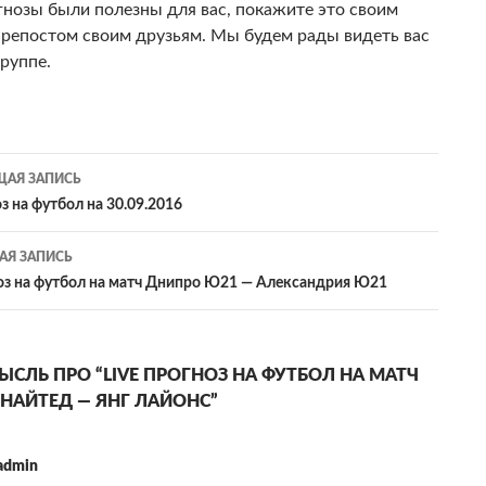
гнозы были полезны для вас, покажите это своим
 репостом своим друзьям. Мы будем рады видеть вас
группе.
гация
АЯ ЗАПИСЬ
з на футбол на 30.09.2016
сям
Я ЗАПИСЬ
ноз на футбол на матч Днипро Ю21 — Александрия Ю21
СЛЬ ПРО “LIVE ПРОГНОЗ НА ФУТБОЛ НА МАТЧ
НАЙТЕД — ЯНГ ЛАЙОНС”
admin