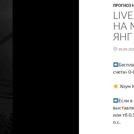
ПРОГНОЗ 
LIV
НА 
ЯНГ
30.09.20
Беспла
счета» 0-
Хоум 
Если в
выставля
или тб 0.
п.с.