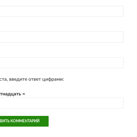
та, введите ответ цифрами:
ятнадцать =