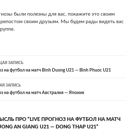
гнозы были полезны для вас, покажите это своим
 репостом своим друзьям. Мы будем рады видеть вас
группе.
гация
АЯ ЗАПИСЬ
оз на футбол на матч Binh Duong U21 — Binh Phuoc U21
сям
Я ЗАПИСЬ
оз на футбол на матч Австралия — Япония
СЛЬ ПРО “LIVE ПРОГНОЗ НА ФУТБОЛ НА МАТЧ
ONG AN GIANG U21 — DONG THAP U21”