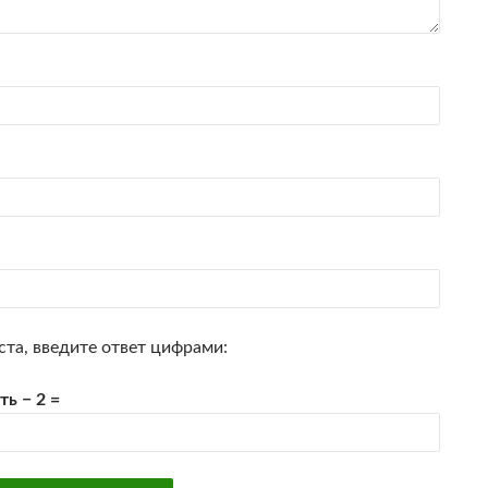
та, введите ответ цифрами:
ть − 2 =