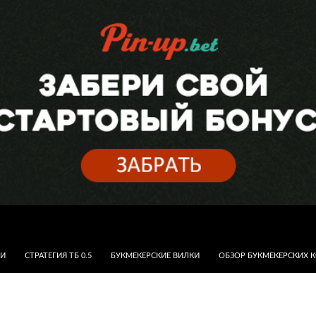
КИ
СТРАТЕГИЯ ТБ 0.5
БУКМЕКЕРСКИЕ ВИЛКИ
ОБЗОР БУКМЕКЕРСКИХ 