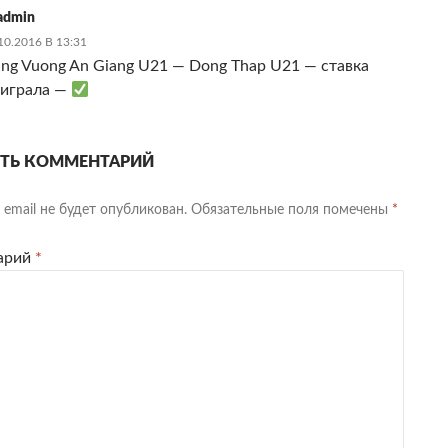
admin
10.2016 В 13:31
ng Vuong An Giang U21 — Dong Thap U21 — ставка
играла —
ТЬ КОММЕНТАРИЙ
email не будет опубликован.
Обязательные поля помечены
*
арий
*