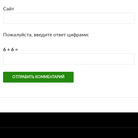
Сайт
Пожалуйста, введите ответ цифрами:
6 + 6 =