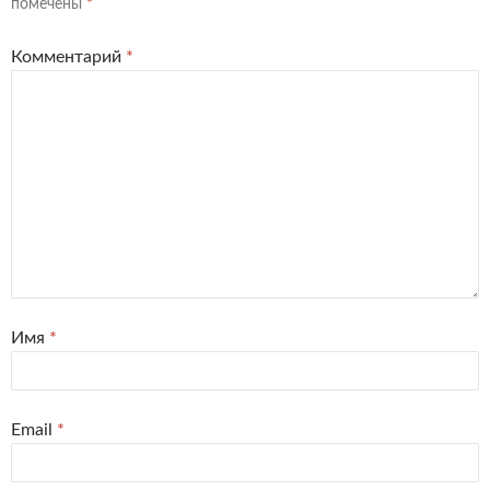
помечены
*
Комментарий
*
Имя
*
Email
*