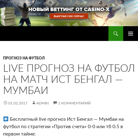
Перейти
к
содержимому
Поиск
Прогнозы на футбол — ставки на футбол
ОСНОВ
МЕНЮ
ПРОГНОЗ НА ФУТБОЛ
LIVE ПРОГНОЗ НА ФУТБОЛ
НА МАТЧ ИСТ БЕНГАЛ —
МУМБАИ
01.02.2017
ADMIN
1 КОММЕНТАРИЙ
Бесплатный live прогноз Ист Бенгал — Мумбаи на
футбол по стратегии «Против счета» 0-0 или тб 0.5 в
первом тайме
: