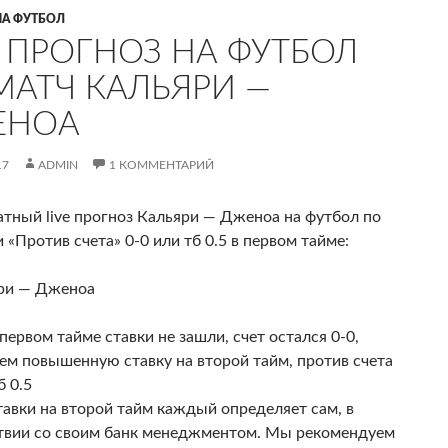
НА ФУТБОЛ
E ПРОГНОЗ НА ФУТБОЛ
МАТЧ КАЛЬЯРИ —
ЕНОА
17
ADMIN
1 КОММЕНТАРИЙ
тный live прогноз Кальяри — Дженоа на футбол по
 «Против счета» 0-0 или тб 0.5 в первом тайме
:
ри — Дженоа
 первом тайме ставки не зашли, счет остался 0-0,
ем повышенную ставку на второй тайм, против счета
б 0.5
тавки на второй тайм каждый определяет сам, в
твии со своим банк менеджментом. Мы рекомендуем