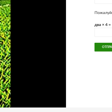
Пожалуйс
два × 4 =