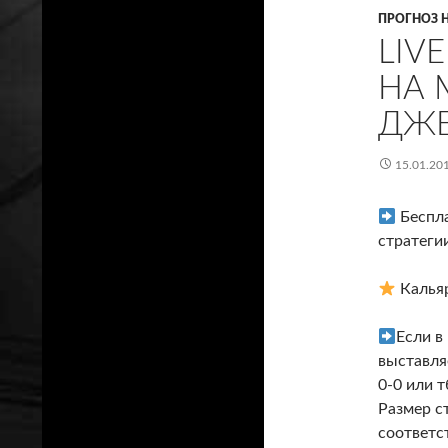
ПРОГНОЗ 
LIV
НА 
ДЖ
15.01.20
Беспла
стратегии
Калья
Если в
выставля
0-0 или т
Размер с
соответс