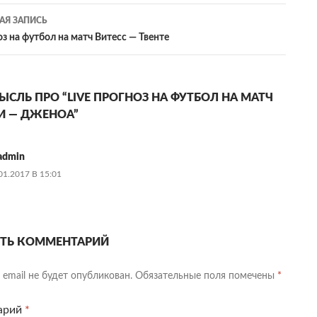
сям
Я ЗАПИСЬ
оз на футбол на матч Витесс — Твенте
СЛЬ ПРО “LIVE ПРОГНОЗ НА ФУТБОЛ НА МАТЧ
И — ДЖЕНОА”
admin
01.2017 В 15:01
ТЬ КОММЕНТАРИЙ
email не будет опубликован.
Обязательные поля помечены
*
арий
*