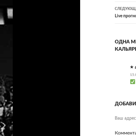
запи
СЛЕДУЮЩА
Live прогн
ОДНА МЫ
КАЛЬЯР
15.
ДОБАВИ
Ваш адрес 
Коммент