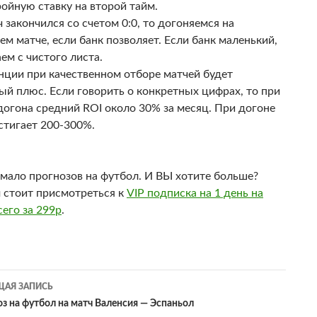
ройную ставку на второй тайм.
 закончился со счетом 0:0, то догоняемся на
м матче, если банк позволяет. Если банк маленький,
ем с чистого листа.
нции при качественном отборе матчей будет
ый плюс. Если говорить о конкретных цифрах, то при
 догона средний ROI около 30% за месяц. При догоне
стигает 200-300%.
 мало прогнозов на футбол. И ВЫ хотите больше?
м стоит присмотреться к
VIP подписка на 1 день на
сего за 299р
.
гация
АЯ ЗАПИСЬ
оз на футбол на матч Валенсия — Эспаньол