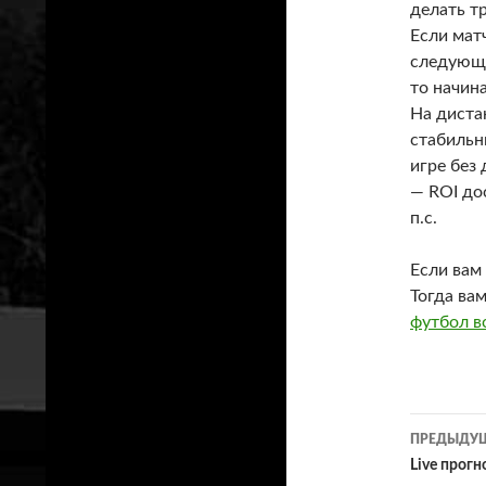
делать т
Если матч
следующе
то начина
На диста
стабильн
игре без
— ROI до
п.с.
Если вам
Тогда ва
футбол в
Нави
ПРЕДЫДУЩ
по
Live прогн