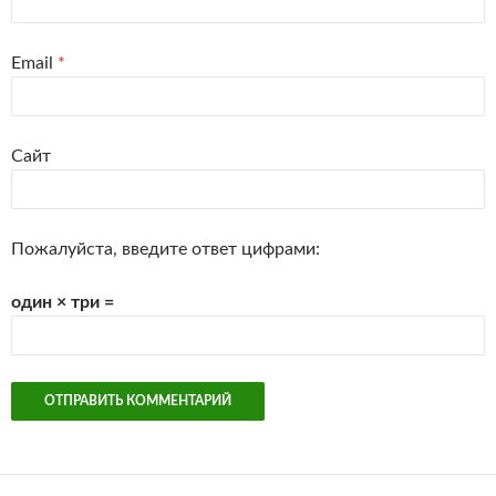
Email
*
Сайт
Пожалуйста, введите ответ цифрами:
один × три =