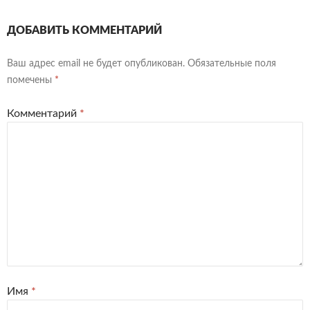
ДОБАВИТЬ КОММЕНТАРИЙ
Ваш адрес email не будет опубликован.
Обязательные поля
помечены
*
Комментарий
*
Имя
*