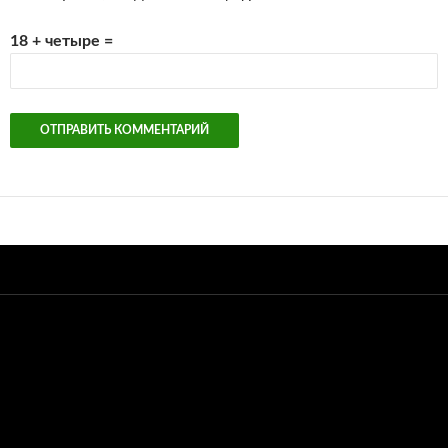
18 + четыре =