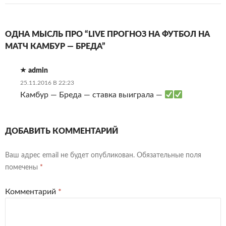
ОДНА МЫСЛЬ ПРО “LIVE ПРОГНОЗ НА ФУТБОЛ НА
МАТЧ КАМБУР — БРЕДА”
admin
25.11.2016 В 22:23
Камбур — Бреда — ставка выиграла —
ДОБАВИТЬ КОММЕНТАРИЙ
Ваш адрес email не будет опубликован.
Обязательные поля
помечены
*
Комментарий
*