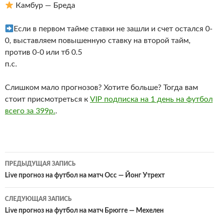
Камбур — Бреда
Если в первом тайме ставки не зашли и счет остался 0-
0, выставляем повышенную ставку на второй тайм,
против 0-0 или тб 0.5
п.с.
Слишком мало прогнозов? Хотите больше? Тогда вам
стоит присмотреться к
VIP подписка на 1 день на футбол
всего за 399р.
.
Навигация
ПРЕДЫДУЩАЯ ЗАПИСЬ
по
Live прогноз на футбол на матч Осс — Йонг Утрехт
записям
СЛЕДУЮЩАЯ ЗАПИСЬ
Live прогноз на футбол на матч Брюгге — Мехелен