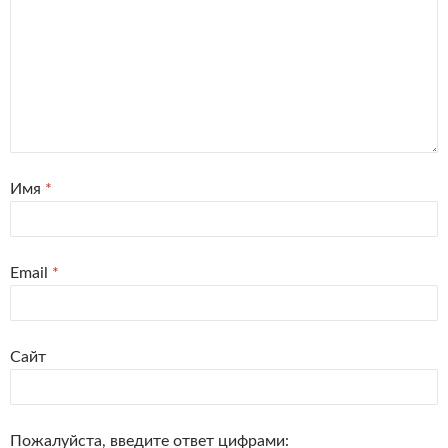
Имя
*
Email
*
Сайт
Пожалуйста, введите ответ цифрами: