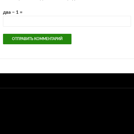
два − 1 =