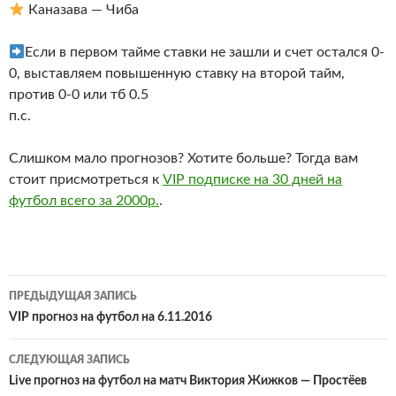
Каназава — Чиба
Если в первом тайме ставки не зашли и счет остался 0-
0, выставляем повышенную ставку на второй тайм,
против 0-0 или тб 0.5
п.с.
Слишком мало прогнозов? Хотите больше? Тогда вам
стоит присмотреться к
VIP подписке на 30 дней на
футбол всего за 2000р.
.
Навигация
ПРЕДЫДУЩАЯ ЗАПИСЬ
по
VIP прогноз на футбол на 6.11.2016
записям
СЛЕДУЮЩАЯ ЗАПИСЬ
Live прогноз на футбол на матч Виктория Жижков — Простёев