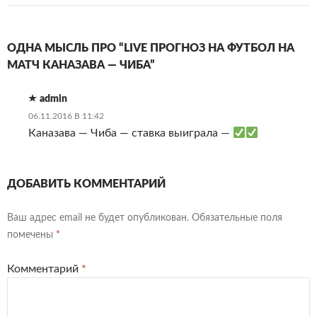
ОДНА МЫСЛЬ ПРО “LIVE ПРОГНОЗ НА ФУТБОЛ НА
МАТЧ КАНАЗАВА — ЧИБА”
admin
06.11.2016 В 11:42
Каназава — Чиба — ставка выиграла —
ДОБАВИТЬ КОММЕНТАРИЙ
Ваш адрес email не будет опубликован.
Обязательные поля
помечены
*
Комментарий
*