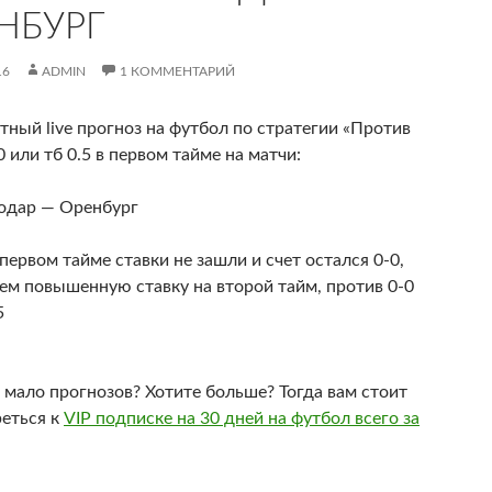
НБУРГ
16
ADMIN
1 КОММЕНТАРИЙ
тный live прогноз на футбол по стратегии «Против
0 или тб 0.5 в первом тайме на матчи:
одар — Оренбург
 первом тайме ставки не зашли и счет остался 0-0,
ем повышенную ставку на второй тайм, против 0-0
5
мало прогнозов? Хотите больше? Тогда вам стоит
еться к
VIP подписке на 30 дней на футбол всего за