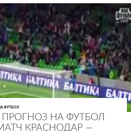
НА ФУТБОЛ
E ПРОГНОЗ НА ФУТБОЛ
МАТЧ КРАСНОДАР —