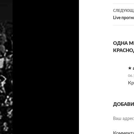
запи
СЛЕДУЮЩА
Live прогн
ОДНА МЫ
КРАСНО
06.
Кр
ДОБАВИ
Ваш адрес 
Коммент