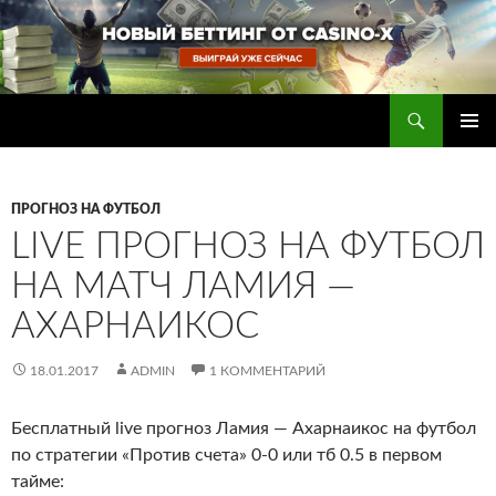
Перейти
к
содержимому
Поиск
Прогнозы на футбол — ставки на футбол
ОСНОВ
МЕНЮ
ПРОГНОЗ НА ФУТБОЛ
LIVE ПРОГНОЗ НА ФУТБОЛ
НА МАТЧ ЛАМИЯ —
АХАРНАИКОС
18.01.2017
ADMIN
1 КОММЕНТАРИЙ
Бесплатный live прогноз Ламия — Ахарнаикос на футбол
по стратегии «Против счета» 0-0 или тб 0.5 в первом
тайме
: