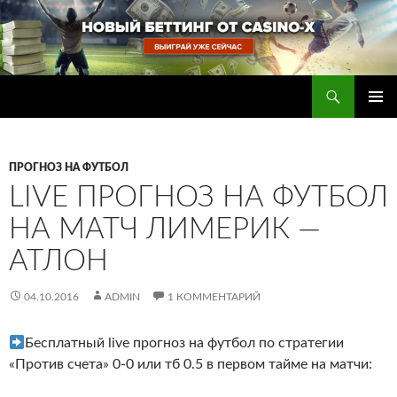
Перейти
к
содержимому
Поиск
Прогнозы на футбол — ставки на футбол
ОСНОВ
МЕНЮ
ПРОГНОЗ НА ФУТБОЛ
LIVE ПРОГНОЗ НА ФУТБОЛ
НА МАТЧ ЛИМЕРИК —
АТЛОН
04.10.2016
ADMIN
1 КОММЕНТАРИЙ
Бесплатный live прогноз на футбол по стратегии
«Против счета» 0-0 или тб 0.5 в первом тайме на матчи: