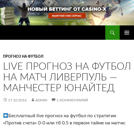
Перейти
к
содержимому
Поиск
Прогнозы на футбол — ставки на футбол
ОСНОВ
МЕНЮ
ПРОГНОЗ НА ФУТБОЛ
LIVE ПРОГНОЗ НА ФУТБОЛ
НА МАТЧ ЛИВЕРПУЛЬ —
МАНЧЕСТЕР ЮНАЙТЕД
17.10.2016
ADMIN
1 КОММЕНТАРИЙ
Бесплатный live прогноз на футбол по стратегии
«Против счета» 0-0 или тб 0.5 в первом тайме на матчи: