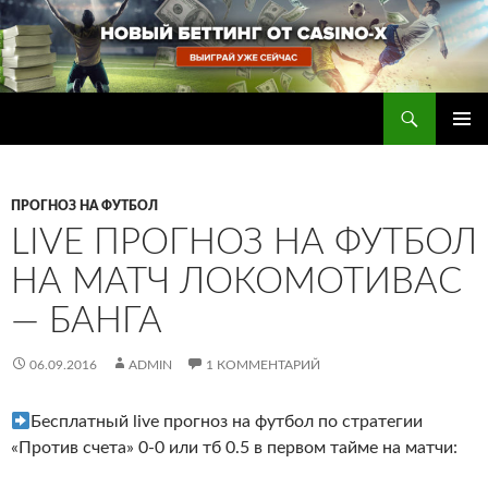
Перейти
к
содержимому
Поиск
Прогнозы на футбол — ставки на футбол
ОСНОВ
МЕНЮ
ПРОГНОЗ НА ФУТБОЛ
LIVE ПРОГНОЗ НА ФУТБОЛ
НА МАТЧ ЛОКОМОТИВАС
— БАНГА
06.09.2016
ADMIN
1 КОММЕНТАРИЙ
Бесплатный live прогноз на футбол по стратегии
«Против счета» 0-0 или тб 0.5 в первом тайме на матчи: