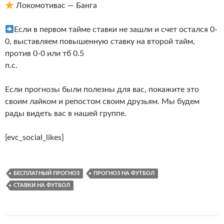
Локомотивас — Банга
Если в первом тайме ставки не зашли и счет остался 0-
0, выставляем повышенную ставку на второй тайм,
против 0-0 или тб 0.5
п.с.
Если прогнозы были полезны для вас, покажите это
своим лайком и репостом своим друзьям. Мы будем
рады видеть вас в нашей группе.
[evc_social_likes]
БЕСПЛАТНЫЙ ПРОГНОЗ
ПРОГНОЗ НА ФУТБОЛ
СТАВКИ НА ФУТБОЛ
Навигация