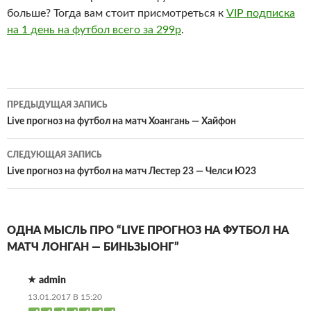
больше? Тогда вам стоит присмотреться к
VIP подписка
на 1 день на футбол всего за 299р
.
Навигация
ПРЕДЫДУЩАЯ ЗАПИСЬ
по
Live прогноз на футбол на матч Хоангань — Хайфон
записям
СЛЕДУЮЩАЯ ЗАПИСЬ
Live прогноз на футбол на матч Лестер 23 — Челси Ю23
ОДНА МЫСЛЬ ПРО “LIVE ПРОГНОЗ НА ФУТБОЛ НА
МАТЧ ЛОНГАН — БИНЬЗЫОНГ”
admin
13.01.2017 В 15:20