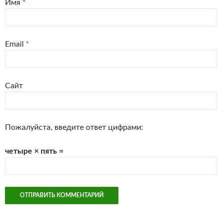
Имя
*
Email
*
Сайт
Пожалуйста, введите ответ цифрами:
четыре × пять =