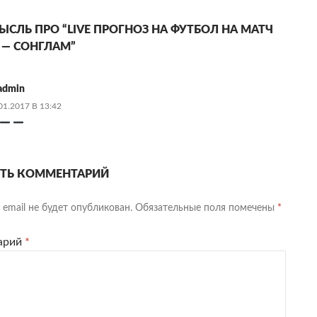
СЛЬ ПРО “LIVE ПРОГНОЗ НА ФУТБОЛ НА МАТЧ
 — СОНГЛАМ”
admin
01.2017 В 13:42
ТЬ КОММЕНТАРИЙ
email не будет опубликован.
Обязательные поля помечены
*
арий
*