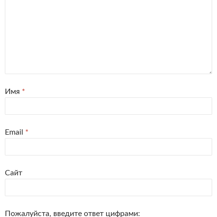
Имя
*
Email
*
Сайт
Пожалуйста, введите ответ цифрами: