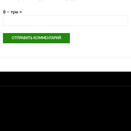
8 − три =