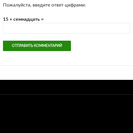
Пожалуйста, введите ответ цифрами:
15 + семнадцать =