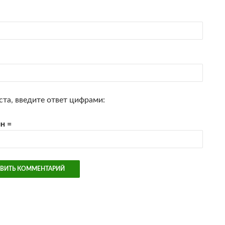
та, введите ответ цифрами:
н =