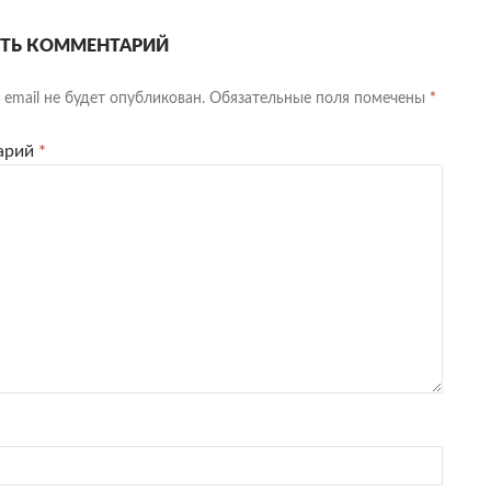
ТЬ КОММЕНТАРИЙ
email не будет опубликован.
Обязательные поля помечены
*
арий
*