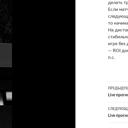
делать т
Если матч
следующе
то начина
На диста
стабильн
игре без
— ROI до
п.с.
Нави
ПРЕДЫДУЩ
по
Live прогн
запи
СЛЕДУЮЩА
Live прогн