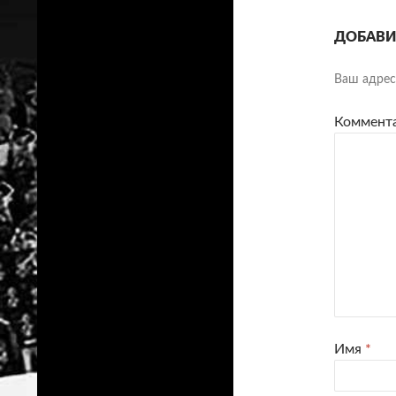
ДОБАВИ
Ваш адрес 
Коммент
Имя
*