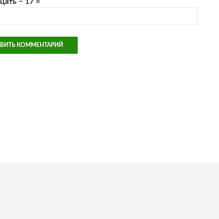
цать − 17 =