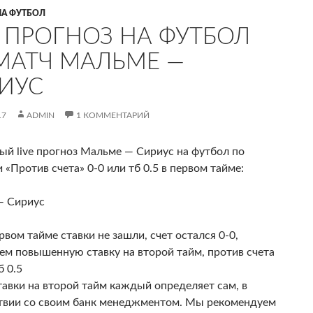
НА ФУТБОЛ
E ПРОГНОЗ НА ФУТБОЛ
МАТЧ МАЛЬМЕ —
ИУС
17
ADMIN
1 КОММЕНТАРИЙ
ый live прогноз Мальме — Сириус на футбол по
 «Против счета» 0-0 или тб 0.5 в первом тайме
:
— Сириус
рвом тайме ставки не зашли, счет остался 0-0,
ем повышенную ставку на второй тайм, против счета
б 0.5
тавки на второй тайм каждый определяет сам, в
твии со своим банк менеджментом. Мы рекомендуем