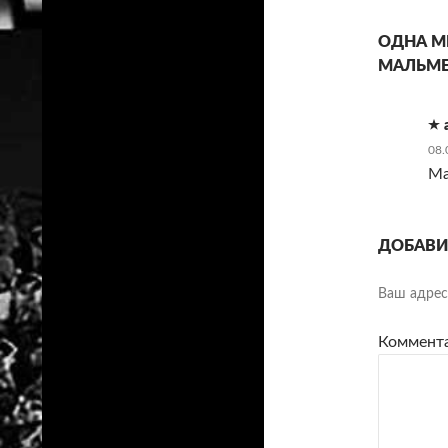
ОДНА МЫ
МАЛЬМЕ
08.
Ма
ДОБАВИ
Ваш адрес 
Коммент