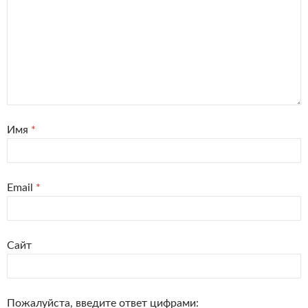
Имя
*
Email
*
Сайт
Пожалуйста, введите ответ цифрами: