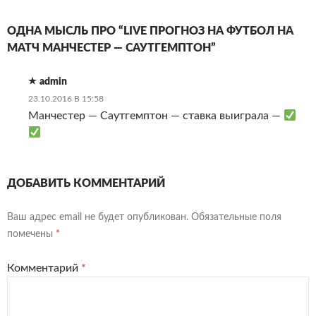
ОДНА МЫСЛЬ ПРО “LIVE ПРОГНОЗ НА ФУТБОЛ НА
МАТЧ МАНЧЕСТЕР — САУТГЕМПТОН”
admin
23.10.2016 В 15:58
Манчестер — Саутгемптон — ставка выиграла —
ДОБАВИТЬ КОММЕНТАРИЙ
Ваш адрес email не будет опубликован.
Обязательные поля
помечены
*
Комментарий
*