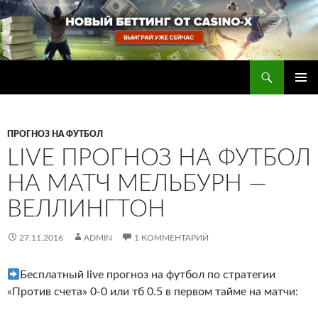
Перейти
к
содержимому
Поиск
Прогнозы на футбол — ставки на футбол
ОСНОВ
МЕНЮ
ПРОГНОЗ НА ФУТБОЛ
LIVE ПРОГНОЗ НА ФУТБОЛ
НА МАТЧ МЕЛЬБУРН —
ВЕЛЛИНГТОН
27.11.2016
ADMIN
1 КОММЕНТАРИЙ
Бесплатный live прогноз на футбол по стратегии
«Против счета» 0-0 или тб 0.5 в первом тайме на матчи: