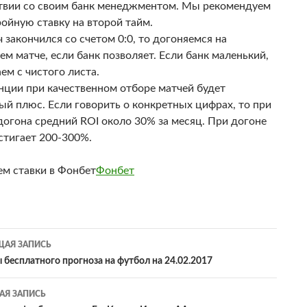
твии со своим банк менеджментом. Мы рекомендуем
ройную ставку на второй тайм.
 закончился со счетом 0:0, то догоняемся на
м матче, если банк позволяет. Если банк маленький,
ем с чистого листа.
нции при качественном отборе матчей будет
ый плюс. Если говорить о конкретных цифрах, то при
 догона средний ROI около 30% за месяц. При догоне
стигает 200-300%.
м ставки в Фонбет
Фонбет
гация
АЯ ЗАПИСЬ
 бесплатного прогноза на футбол на 24.02.2017
сям
Я ЗАПИСЬ