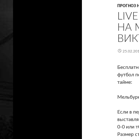
ПРОГНОЗ 
LIV
НА 
ВИК
25.02.20
Бесплатн
футбол по
тайме
:
Мельбурн
Если в пе
выставля
0-0 или т
Размер с