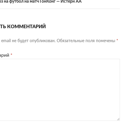
оз на футбол на матч ГонКонг — Истерн АА
ТЬ КОММЕНТАРИЙ
email не будет опубликован.
Обязательные поля помечены
*
арий
*