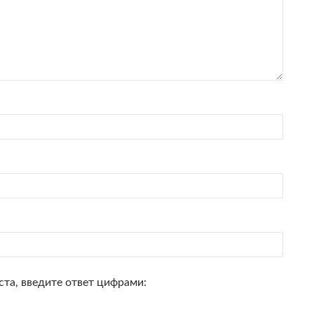
та, введите ответ цифрами: