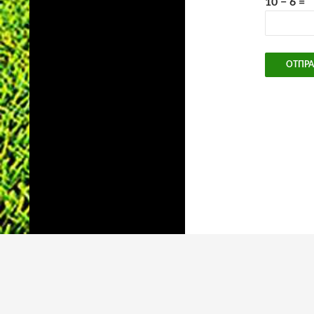
10 − 6 =