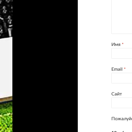
Имя
*
Email
*
Сайт
Пожалуйс