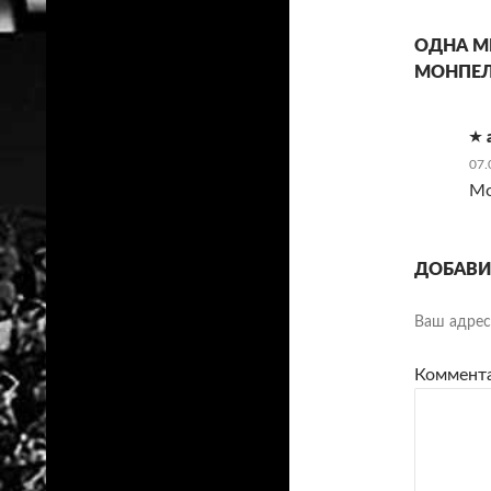
ОДНА МЫ
МОНПЕЛ
07.
Мо
ДОБАВИ
Ваш адрес 
Коммент