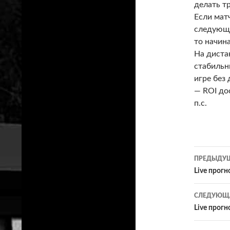
делать т
Если матч
следующе
то начина
На диста
стабильн
игре без
— ROI до
п.с.
Нави
ПРЕДЫДУЩ
по
Live прогн
запи
СЛЕДУЮЩА
Live прогн