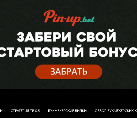
КИ
СТРАТЕГИЯ ТБ 0.5
БУКМЕКЕРСКИЕ ВИЛКИ
ОБЗОР БУКМЕКЕРСКИХ 