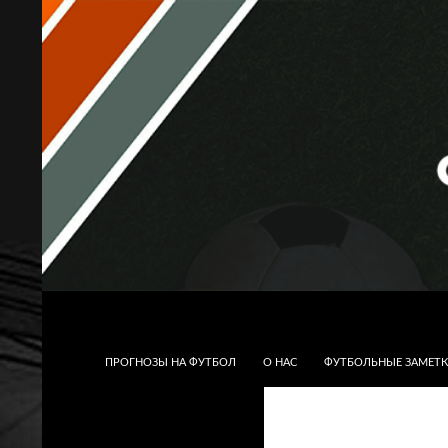
Перейти
к
содержимому
Поиск
Прогнозы на футбол — ставки на футбол
ПРОГНОЗЫ НА ФУТБОЛ
О НАС
ФУТБОЛЬНЫЕ ЗАМЕТ
Плюсовая стратегия на футбол.
Бесплатные прогнозы на футбол
на каждый день