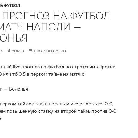
НА ФУТБОЛ
E ПРОГНОЗ НА ФУТБОЛ
МАТЧ НАПОЛИ —
ОНЬЯ
16
ADMIN
1 КОММЕНТАРИЙ
тный live прогноз на футбол по стратегии «Против
0 или тб 0.5 в первом тайме на матчи:
и — Болонья
 первом тайме ставки не зашли и счет остался 0-0,
ем повышенную ставку на второй тайм, против 0-0
5