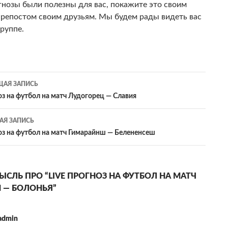
гнозы были полезны для вас, покажите это своим
 репостом своим друзьям. Мы будем рады видеть вас
группе.
гация
АЯ ЗАПИСЬ
оз на футбол на матч Лудогорец — Славия
сям
Я ЗАПИСЬ
ноз на футбол на матч Гимарайнш — Белененсеш
СЛЬ ПРО “LIVE ПРОГНОЗ НА ФУТБОЛ НА МАТЧ
 — БОЛОНЬЯ”
admin