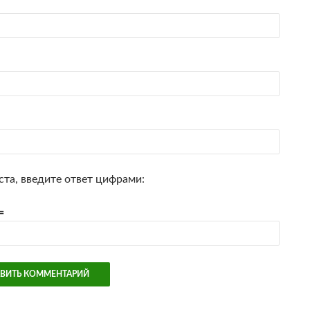
та, введите ответ цифрами:
=