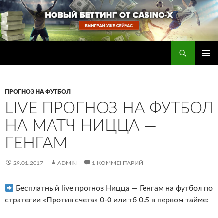
Перейти
к
содержимому
Поиск
Прогнозы на футбол — ставки на футбол
ОСНОВ
МЕНЮ
ПРОГНОЗ НА ФУТБОЛ
LIVE ПРОГНОЗ НА ФУТБОЛ
НА МАТЧ НИЦЦА —
ГЕНГАМ
29.01.2017
ADMIN
1 КОММЕНТАРИЙ
Бесплатный live прогноз Ницца — Генгам на футбол по
стратегии «Против счета» 0-0 или тб 0.5 в первом тайме
: