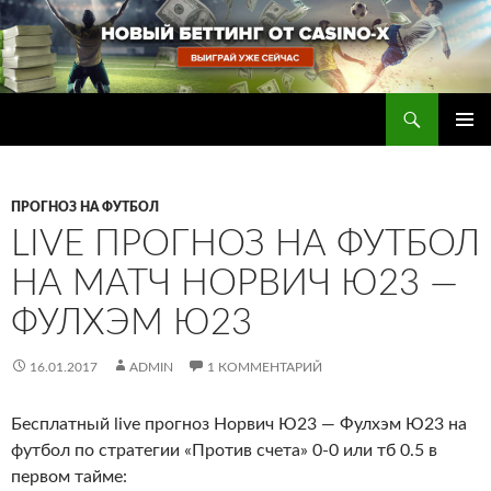
Перейти
к
содержимому
Поиск
Прогнозы на футбол — ставки на футбол
ОСНОВ
МЕНЮ
ПРОГНОЗ НА ФУТБОЛ
LIVE ПРОГНОЗ НА ФУТБОЛ
НА МАТЧ НОРВИЧ Ю23 —
ФУЛХЭМ Ю23
16.01.2017
ADMIN
1 КОММЕНТАРИЙ
Бесплатный live прогноз Норвич Ю23 — Фулхэм Ю23 на
футбол по стратегии «Против счета» 0-0 или тб 0.5 в
первом тайме
: