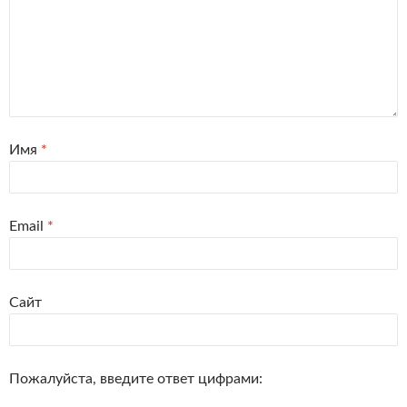
Имя
*
Email
*
Сайт
Пожалуйста, введите ответ цифрами: