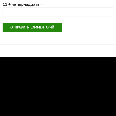
11 + четырнадцать =