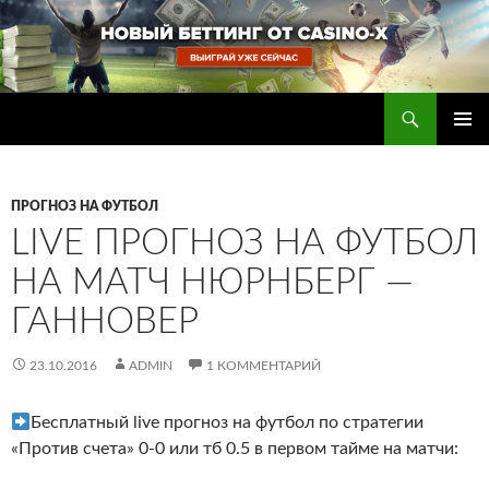
Перейти
к
содержимому
Поиск
Прогнозы на футбол — ставки на футбол
ОСНОВ
МЕНЮ
ПРОГНОЗ НА ФУТБОЛ
LIVE ПРОГНОЗ НА ФУТБОЛ
НА МАТЧ НЮРНБЕРГ —
ГАННОВЕР
23.10.2016
ADMIN
1 КОММЕНТАРИЙ
Бесплатный live прогноз на футбол по стратегии
«Против счета» 0-0 или тб 0.5 в первом тайме на матчи: