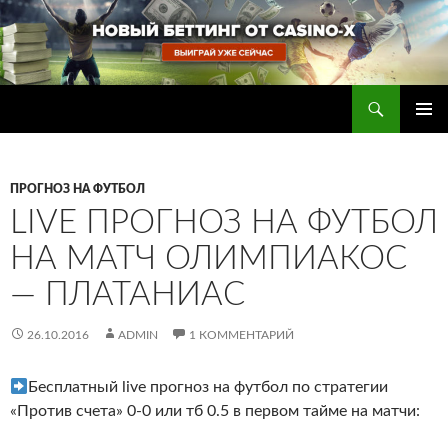
Перейти
к
содержимому
Поиск
Прогнозы на футбол — ставки на футбол
ОСНОВ
МЕНЮ
ПРОГНОЗ НА ФУТБОЛ
LIVE ПРОГНОЗ НА ФУТБОЛ
НА МАТЧ ОЛИМПИАКОС
— ПЛАТАНИАС
26.10.2016
ADMIN
1 КОММЕНТАРИЙ
Бесплатный live прогноз на футбол по стратегии
«Против счета» 0-0 или тб 0.5 в первом тайме на матчи: