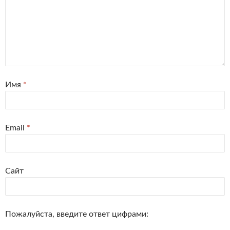
Имя
*
Email
*
Сайт
Пожалуйста, введите ответ цифрами: