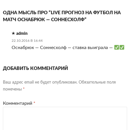
ОДНА МЫСЛЬ ПРО “LIVE ПРОГНОЗ НА ФУТБОЛ НА
МАТЧ ОСНАБРЮК — СОННЕСХОЛФ”
admin
22.10.2016 В 16:44
Оснабрюк — Соннесхолф — ставка выиграла —
ДОБАВИТЬ КОММЕНТАРИЙ
Ваш адрес email не будет опубликован.
Обязательные поля
помечены
*
Комментарий
*