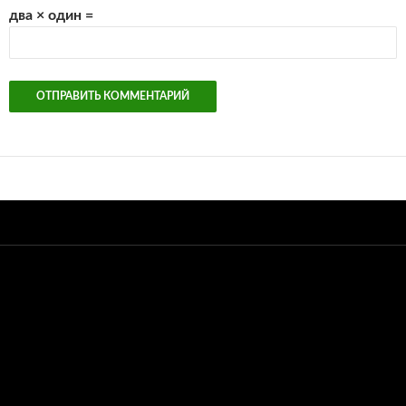
два × один =