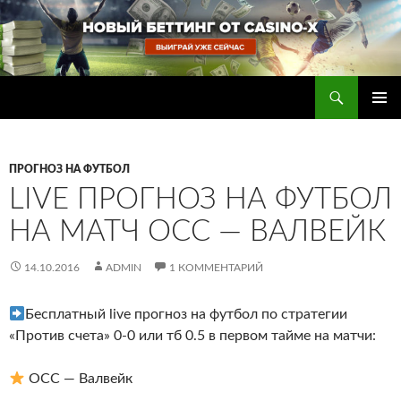
Перейти
к
содержимому
Поиск
Прогнозы на футбол — ставки на футбол
ОСНОВ
МЕНЮ
ПРОГНОЗ НА ФУТБОЛ
LIVE ПРОГНОЗ НА ФУТБОЛ
НА МАТЧ ОСС — ВАЛВЕЙК
14.10.2016
ADMIN
1 КОММЕНТАРИЙ
Бесплатный live прогноз на футбол по стратегии
«Против счета» 0-0 или тб 0.5 в первом тайме на матчи:
ОСС — Валвейк