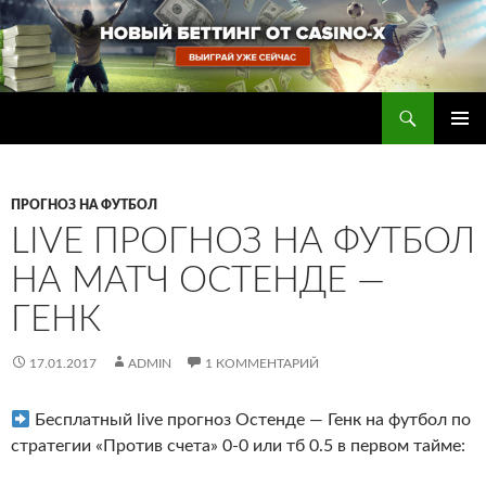
Перейти
к
содержимому
Поиск
Прогнозы на футбол — ставки на футбол
ОСНОВ
МЕНЮ
ПРОГНОЗ НА ФУТБОЛ
LIVE ПРОГНОЗ НА ФУТБОЛ
НА МАТЧ ОСТЕНДЕ —
ГЕНК
17.01.2017
ADMIN
1 КОММЕНТАРИЙ
Бесплатный live прогноз Остенде — Генк на футбол по
стратегии «Против счета» 0-0 или тб 0.5 в первом тайме
: