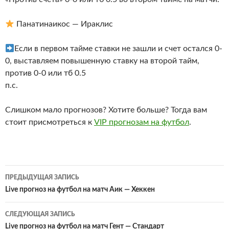
Панатинаикос — Ираклис
Если в первом тайме ставки не зашли и счет остался 0-
0, выставляем повышенную ставку на второй тайм,
против 0-0 или тб 0.5
п.с.
Слишком мало прогнозов? Хотите больше? Тогда вам
стоит присмотреться к
VIP прогнозам на футбол
.
Навигация
ПРЕДЫДУЩАЯ ЗАПИСЬ
по
Live прогноз на футбол на матч Аик — Хеккен
записям
СЛЕДУЮЩАЯ ЗАПИСЬ
Live прогноз на футбол на матч Гент — Стандарт